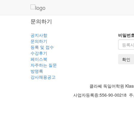
문의하기
공지사항
비밀번호
문의하기
등록 및 접수
수강후기
페이스북
확인
자주하는 질문
방명록
강사채용공고
클라쎄 독일어학원 Klasse
사업자등록증:556-90-00218
주