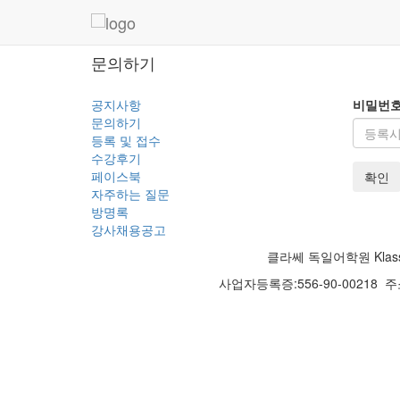
문의하기
공지사항
비밀번호
문의하기
등록 및 접수
수강후기
페이스북
확인
자주하는 질문
방명록
강사채용공고
클라쎄 독일어학원 Klasse
사업자등록증:556-90-00218
주